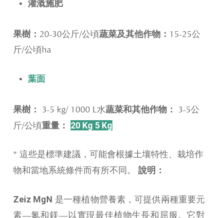
灌溉施肥
果樹：
蔬菜及其他作物：
20-30公斤/公頃
15-25公
斤/公頃ha
葉面
果樹：
蔬菜和其他作物：
3-5 kg/ 1000 L水
3-5公
重量：
20 Kg 5 Kg
斤/公頃
* 這些是標準建議，可能會根據土壤特性、栽培作
說明：
物和當地系統條件而有所不同。
Zeiz MgN
是一種植物營養素，可提供兩種重要元
素—氮和鎂—以實現最佳植物生長和屈服。它對