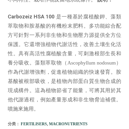
Carbozeiz HSA 100
是一種基於腐植酸鉀、藻類
萃取物和胺基酸的有機粉末肥料。多功能綜合配
方可針對一系列非生物和生物壓力源提供全方位
保護。它還增強植物代謝活性，改善土壤生化活
性。具有高活性腐植酸含量，可刺激根部生長和
養分吸收。藻類萃取物（Ascophyllum nodosum）
作為代謝增強劑，促進植物組織的快速發育。胺
基酸被根部吸收，是植物內部蛋白質生物合成的
現成構件。這為植物節省了能量，可將其用於其
他代謝過程，例如產量形成和非生物脅迫補償。
噴施來施用。
分类：
,
FERTILISERS
MACRONUTRIENTS