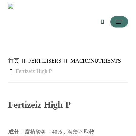
跳
搜索
到
菜单
主
要
内
容
首页
FERTILISERS
MACRONUTRIENTS
Fertizeiz High P
Fertizeiz High P
成分：
腐植酸鉀：40%，海藻萃取物