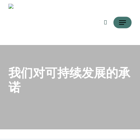
跳
搜索
到
菜单
主
要
内
容
我们对可持续发展的承
诺